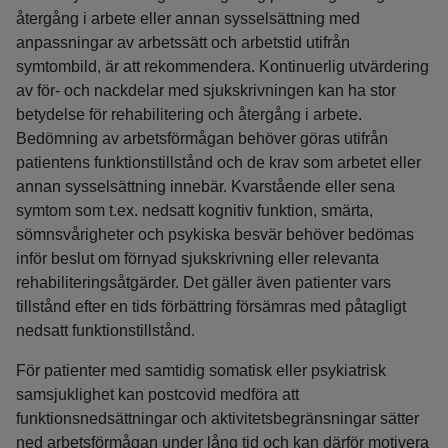
återgång i arbete eller annan sysselsättning med
anpassningar av arbetssätt och arbetstid utifrån
symtombild, är att rekommendera. Kontinuerlig utvärdering
av för- och nackdelar med sjukskrivningen kan ha stor
betydelse för rehabilitering och återgång i arbete.
Bedömning av arbetsförmågan behöver göras utifrån
patientens funktionstillstånd och de krav som arbetet eller
annan sysselsättning innebär. Kvarstående eller sena
symtom som t.ex. nedsatt kognitiv funktion, smärta,
sömnsvårigheter och psykiska besvär behöver bedömas
inför beslut om förnyad sjukskrivning eller relevanta
rehabiliteringsåtgärder. Det gäller även patienter vars
tillstånd efter en tids förbättring försämras med påtagligt
nedsatt funktionstillstånd.
För patienter med samtidig somatisk eller psykiatrisk
samsjuklighet kan postcovid medföra att
funktionsnedsättningar och aktivitetsbegränsningar sätter
ned arbetsförmågan under lång tid och kan därför motivera