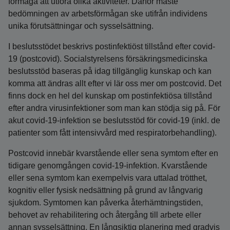
förmåga att utföra olika aktiviteter. Därför måste
bedömningen av arbetsförmågan ske utifrån individens
unika förutsättningar och sysselsättning.
I beslutsstödet beskrivs postinfektiöst tillstånd efter covid-
19 (postcovid). Socialstyrelsens försäkringsmedicinska
beslutsstöd baseras på idag tillgänglig kunskap och kan
komma att ändras allt efter vi lär oss mer om postcovid. Det
finns dock en hel del kunskap om postinfektiösa tillstånd
efter andra virusinfektioner som man kan stödja sig på. För
akut covid-19-infektion se beslutsstöd för covid-19 (inkl. de
patienter som fått intensivvård med respiratorbehandling).
Postcovid innebär kvarstående eller sena symtom efter en
tidigare genomgången covid-19-infektion. Kvarstående
eller sena symtom kan exempelvis vara uttalad trötthet,
kognitiv eller fysisk nedsättning på grund av långvarig
sjukdom. Symtomen kan påverka återhämtningstiden,
behovet av rehabilitering och återgång till arbete eller
annan sysselsättning. En långsiktig planering med gradvis