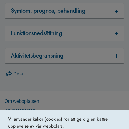
Symtom, prognos, behandling
Funktionsnedsättning
Aktivitetsbegränsning
Dela
Om webb­plat­sen
Kakor (coo­kies)
Vi använder kakor (cookies) för att ge dig en bättre
Web­b­karta
upplevelse av vår webbplats.