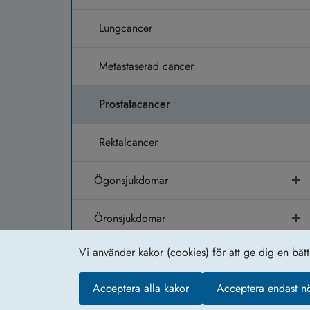
Lungcancer
Metastaserad cancer
Prostatacancer
Rektalcancer
Ögonsjukdomar
Öronsjukdomar
Vi använder kakor (cookies) för att ge dig en bät
Om webb­plat­sen
Acceptera alla kakor
Acceptera endast n
Kakor (coo­kies)