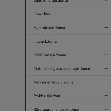
Endokrina sjukdomar
Graviditet
Hjärt-kärlsjukdomar
Hudsjukdomar
Infektionssjukdomar
Matsmältningssystemets sjukdomar
Nervsystemets sjukdomar
Psykisk sjukdom
Rörelseorganens sjukdomar