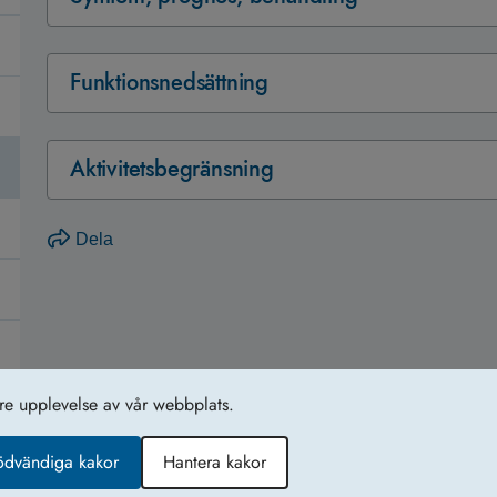
Funktionsnedsättning
Aktivitetsbegränsning
Dela
tre upplevelse av vår webbplats.
Tillgänglighetsredogörelse
Ko
ödvändiga kakor
Hantera kakor