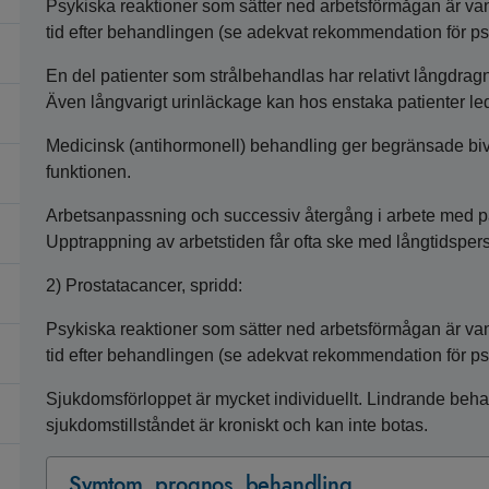
Psykiska reaktioner som sätter ned arbetsförmågan är va
tid efter behandlingen (se adekvat rekommendation för ps
En del patienter som strålbehandlas har relativt långdragn
Även långvarigt urinläckage kan hos enstaka patienter leda
Medicinsk (antihormonell) behandling ger begränsade biv
funktionen.
Arbetsanpassning och successiv återgång i arbete med par
Upptrappning av arbetstiden får ofta ske med långtidspers
2) Prostatacancer, spridd:
Psykiska reaktioner som sätter ned arbetsförmågan är va
tid efter behandlingen (se adekvat rekommendation för ps
Sjukdomsförloppet är mycket individuellt. Lindrande beh
sjukdomstillståndet är kroniskt och kan inte botas.
Symtom, prognos, behandling