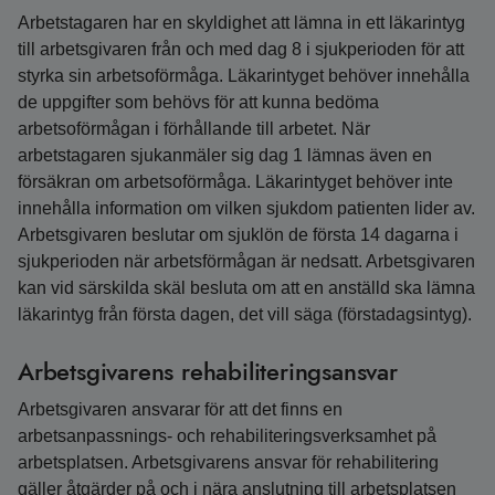
Arbetstagaren har en skyldighet att lämna in ett läkarintyg
till arbetsgivaren från och med dag 8 i sjukperioden för att
styrka sin arbetsoförmåga. Läkarintyget behöver innehålla
de uppgifter som behövs för att kunna bedöma
arbetsoförmågan i förhållande till arbetet. När
arbetstagaren sjukanmäler sig dag 1 lämnas även en
försäkran om arbetsoförmåga. Läkarintyget behöver inte
innehålla information om vilken sjukdom patienten lider av.
Arbetsgivaren beslutar om sjuklön de första 14 dagarna i
sjukperioden när arbetsförmågan är nedsatt. Arbetsgivaren
kan vid särskilda skäl besluta om att en anställd ska lämna
läkarintyg från första dagen, det vill säga (förstadagsintyg).
Arbetsgivarens rehabiliteringsansvar
Arbetsgivaren ansvarar för att det finns en
arbetsanpassnings- och rehabiliteringsverksamhet på
arbetsplatsen. Arbetsgivarens ansvar för rehabilitering
gäller åtgärder på och i nära anslutning till arbetsplatsen