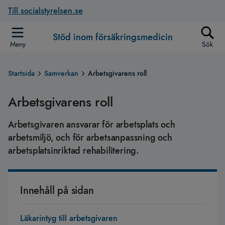
Till socialstyrelsen.se
Stöd inom försäkringsmedicin
Meny
Sök
Startsida
Samverkan
Arbetsgivarens roll
Arbetsgivarens roll
Arbetsgivaren ansvarar för arbetsplats och
arbetsmiljö, och för arbetsanpassning och
arbetsplatsinriktad rehabilitering.
Innehåll på sidan
Läkarintyg till arbetsgivaren