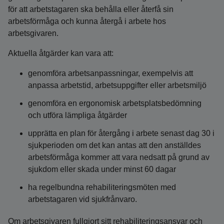
för att arbetstagaren ska behålla eller återfå sin
arbetsförmåga och kunna återgå i arbete hos
arbetsgivaren.
Aktuella åtgärder kan vara att:
genomföra arbetsanpassningar, exempelvis att
anpassa arbetstid, arbetsuppgifter eller arbetsmiljö
genomföra en ergonomisk arbetsplatsbedömning
och utföra lämpliga åtgärder
upprätta en plan för återgång i arbete senast dag 30 i
sjukperioden om det kan antas att den anställdes
arbetsförmåga kommer att vara nedsatt på grund av
sjukdom eller skada under minst 60 dagar
ha regelbundna rehabiliteringsmöten med
arbetstagaren vid sjukfrånvaro.
Om arbetsgivaren fullgjort sitt rehabiliteringsansvar och