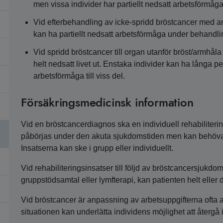
men vissa individer har partiellt nedsatt arbetsförmå
Vid efterbehandling av icke-spridd bröstcancer med a
kan ha partiellt nedsatt arbetsförmåga under behandl
Vid spridd bröstcancer till organ utanför bröst/armhåla 
helt nedsatt livet ut. Enstaka individer kan ha långa
arbetsförmåga till viss del.
Försäkringsmedicinsk information
Vid en bröstcancerdiagnos ska en individuell rehabiliteri
påbörjas under den akuta sjukdomstiden men kan behöva f
Insatserna kan ske i grupp eller individuellt.
Vid rehabiliteringsinsatser till följd av bröstcancersjuk
gruppstödsamtal eller lymfterapi, kan patienten helt eller 
Vid bröstcancer är anpassning av arbetsuppgifterna ofta
situationen kan underlätta individens möjlighet att återgå i