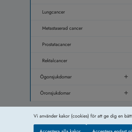
Lungcancer
Metastaserad cancer
Prostatacancer
Rektalcancer
Ögonsjukdomar
Öronsjukdomar
Vi använder kakor (cookies) för att ge dig en bät
Om webb­plat­sen
Acceptera alla kakor
Acceptera endast n