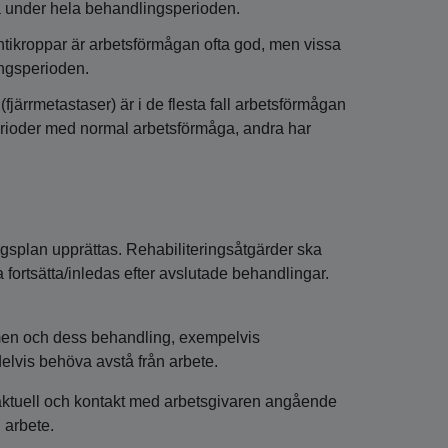
ga under hela behandlingsperioden.
ntikroppar är arbetsförmågan ofta god, men vissa
ingsperioden.
(fjärrmetastaser) är i de flesta fall arbetsförmågan
 perioder med normal arbetsförmåga, andra har
ngsplan upprättas. Rehabiliteringsåtgärder ska
ortsätta/inledas efter avslutade behandlingar.
domen och dess behandling, exempelvis
delvis behöva avstå från arbete.
 aktuell och kontakt med arbetsgivaren angående
 arbete.