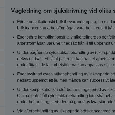
Vägledning om sjukskrivning vid olika s
Efter komplikationsfri bröstbevarande operation med m
bröstcancer kan arbetsförmågan vara helt nedsatt från 
Efter större komplikationsfritt lymfkörtelingrepp och/e
arbetsförmågan vara helt nedsatt från 4 till uppemot 8 
Under pågående cytostatikabehandling av icke-spridd b
delvis nedsatt. Ett fåtal patienter kan ha hel arbetsfö
underlättas i de fall arbetstiderna kan anpassas efter
Efter avslutad cytostatikabehandling av icke-spridd br
nedsatt uppemot ett år, men många kan successivt åte
Under komplikationsfri strålbehandlingsperiod av icke
Om patienter fått cytostatikabehandling före strålbeh
under behandlingsperioden på grund av kvarstående 
Vid efterbehandling av icke-spridd bröstcancer med h