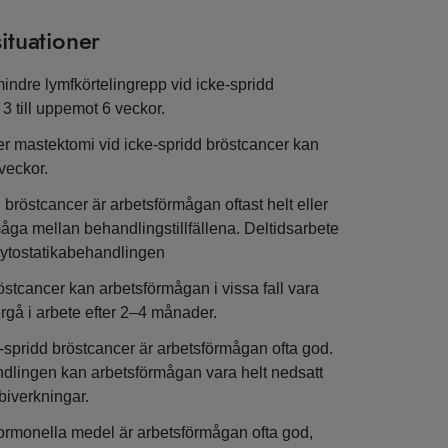
ituationer
indre lymfkörtelingrepp vid icke-spridd
3 till uppemot 6 veckor.
ller mastektomi vid icke-spridd bröstcancer kan
veckor.
röstcancer är arbetsförmågan oftast helt eller
rmåga mellan behandlingstillfällena. Deltidsarbete
 cytostatikabehandlingen
östcancer kan arbetsförmågan i vissa fall vara
rgå i arbete efter 2–4 månader.
-spridd bröstcancer är arbetsförmågan ofta god.
andlingen kan arbetsförmågan vara helt nedsatt
biverkningar.
ormonella medel är arbetsförmågan ofta god,