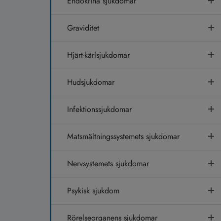
Endokrina sjukdomar
Graviditet
Hjärt-kärlsjukdomar
Hudsjukdomar
Infektionssjukdomar
Matsmältningssystemets sjukdomar
Nervsystemets sjukdomar
Psykisk sjukdom
Rörelseorganens sjukdomar