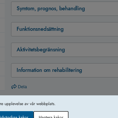
Symtom, prognos, behandling
Funktionsnedsättning
Aktivitetsbegränsning
Information om rehabilitering
Dela
tre upplevelse av vår webbplats.
Tillgänglighetsredogörelse
Ko
ödvändiga kakor
Hantera kakor