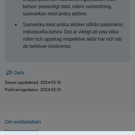
behov: personligt stöd, intern samordning,
samverkan med andra aktörer.
Samverka med andra aktörer utifrån patientens
individuella behov. Det är viktigt att veta vilka
roller och uppdrag respektive aktör har och när
de behöver involveras.
Dela
Senast uppdaterad:
2024-03-18
Publiceringsdatum:
2024-03-15
Om webb­plat­sen
Kakor (coo­kies)