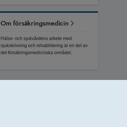
Om försäkringsmedicin
Hälso- och sjukvårdens arbete med
sjukskrivning och rehabilitering är en del av
det försäkringsmedicinska området.
ntakta oss