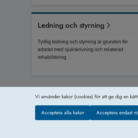
Ledning och styrning
Tydlig ledning och styrning är grunden för
arbetet med sjukskrivning och relaterad
rehabilitering.
Vi använder kakor (cookies) för att ge dig en bät
Om webb­plat­sen
Acceptera alla kakor
Acceptera endast n
Kakor (coo­kies)
Web­b­karta