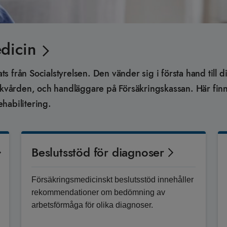
dicin
 från Socialstyrelsen. Den vänder sig i första hand till d
jukvården, och handläggare på Försäkringskassan. Här finn
habilitering.
Beslutsstöd för diagnoser
Försäkringsmedicinskt beslutsstöd innehåller
rekommendationer om bedömning av
arbetsförmåga för olika diagnoser.