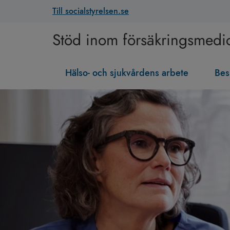
Till socialstyrelsen.se
Stöd inom försäkringsmedi
Hälso- och sjukvårdens arbete
Bes
Stöd
inom
försäkringsmedicin