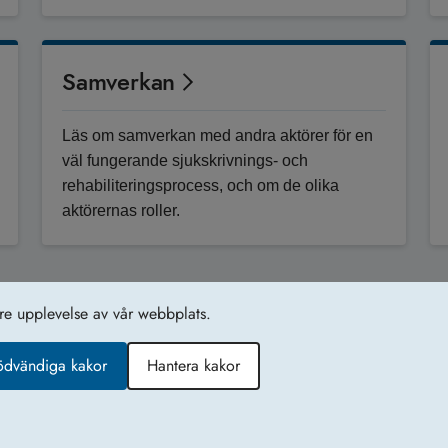
Samverkan
Läs om samverkan med andra aktörer för en
väl fungerande sjukskrivnings- och
rehabiliteringsprocess, och om de olika
aktörernas roller.
tre upplevelse av vår webbplats.
Tillgänglighetsredogörelse
Ko
ödvändiga kakor
Hantera kakor