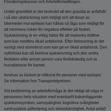
Försäkringskassan och Arbetsförmedlingen.
Under graviditet är det önskvärt att den gravida är anfallsfri
i så stor utsträckning som möjligt och att doser av
läkemedel mot epilepsi kan hållas så låga som möjligt för
att minimera risken för negativa effekter på fostret.
Sjukskrivning är en viktig faktor för att motverka trötthet
som kan medföra ökad anfallsrisk. Efter förlossning är det
vanligt med sömnbrist som kan ge en ökad anfallsrisk. Den
nyförlösta kan då behöva sjukskrivning och den andra
föräldern eller annan person vara föräldraledig och ta
huvudansvar för barnet.
Innehav av körkort är villkorat för personer med epilepsi.
Se information hos Transportstyrelsen.
Vid bedömning av arbetsförmåga är det viktigt att väga in
personens hela situation med eventuellt bakomliggande
sjukdomssymtom, samsjuklighet, kognitiva svårigheter
samt psykisk påfrestning och stresskänslighet. Antal anfall