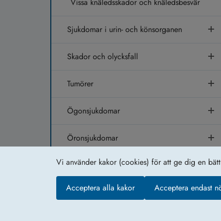
Vissa knäledsskador och knäledsbesvär
Sjukdomar i urin- och könsorganen
Skador och olycksfall
Tumörer
Ögonsjukdomar
Öronsjukdomar
Vi använder kakor (cookies) för att ge dig en bät
Om webb­plat­sen
Acceptera alla kakor
Acceptera endast n
Kakor (coo­kies)
Web­b­karta