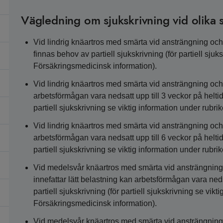
Vägledning om sjukskrivning vid olika s
Vid lindrig knäartros med smärta vid ansträngning och d
finnas behov av partiell sjukskrivning (för partiell sju
Försäkringsmedicinsk information).
Vid lindrig knäartros med smärta vid ansträngning och 
arbetsförmågan vara nedsatt upp till 3 veckor på heltid,
partiell sjukskrivning se viktig information under rubr
Vid lindrig knäartros med smärta vid ansträngning och 
arbetsförmågan vara nedsatt upp till 6 veckor på heltid,
partiell sjukskrivning se viktig information under rubr
Vid medelsvår knäartros med smärta vid ansträngning o
innefattar lätt belastning kan arbetsförmågan vara neds
partiell sjukskrivning (för partiell sjukskrivning se vik
Försäkringsmedicinsk information).
Vid medelsvår knäartros med smärta vid ansträngning o