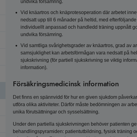
undvika försämring.
Vid knäartros och knäprotesoperation där arbetet inne
nedsatt upp till 6 månader på heltid, med efterföljande p
individuellt anpassad och handledd träning uppnått god/
undvika försämring.
Vid samtliga svårighetsgrader av knäartros, grad av ar
samsjuklighet kan arbetsförmågan vara nedsatt på helt
sjukskrivning (för partiell sjukskrivning se viktig inf
information).
Försäkringsmedicinsk information
Det finns en spännvidd för hur en given sjukdom påverkar
utföra olika aktiviteter. Därför måste bedömningen av arbe
unika förutsättningar och sysselsättning.
Under den partiella sjukskrivningen behöver patienten 
behandlingspyramiden: patientutbildning, fysisk träning oc