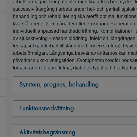
arbetsförmågan. För patienter med knäartros bör mycket tu
successiv återgång i arbete under hel- och partiell sjuks
behandling och rehabilitering ska återfå optimal funktions
kvarstår i regel 2–6 månader efter en knäprotesoperation til
individuellt anpassad handledd träning. Komplikationer 
av sjukskrivning – såsom blödning, infektion, långdragen
ledkapsel (jämförbart tillstånd med frusen skuldra). Fysi
arbetsförmågan. Långvariga besvär av knäartros kan me
påverkar sjukskrivningstiden. Orörligheten medför nedsatt f
försämrar en tidigare fetma, diabetes typ 2 och hjärtkärls
Symtom, prognos, behandling
Funktionsnedsättning
Aktivitetsbegränsning