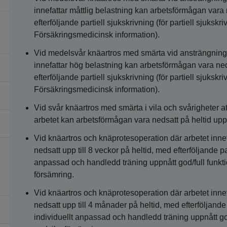
innefattar måttlig belastning kan arbetsförmågan vara n
efterföljande partiell sjukskrivning (för partiell sjuksk
Försäkringsmedicinsk information).
Vid medelsvår knäartros med smärta vid ansträngning o
innefattar hög belastning kan arbetsförmågan vara neds
efterföljande partiell sjukskrivning (för partiell sjuksk
Försäkringsmedicinsk information).
Vid svår knäartros med smärta i vila och svårigheter at
arbetet kan arbetsförmågan vara nedsatt på heltid upp ti
Vid knäartros och knäprotesoperation där arbetet innef
nedsatt upp till 8 veckor på heltid, med efterföljande par
anpassad och handledd träning uppnått god/full funktio
försämring.
Vid knäartros och knäprotesoperation där arbetet inne
nedsatt upp till 4 månader på heltid, med efterföljande p
individuellt anpassad och handledd träning uppnått god/