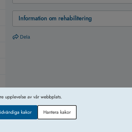
Information om rehabilitering
Dela
tre upplevelse av vår webbplats.
Tillgänglighetsredogörelse
Ko
ödvändiga kakor
Hantera kakor