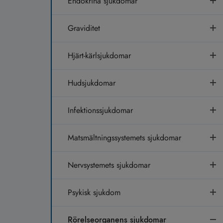
Endokrina sjukdomar
Graviditet
Hjärt-kärlsjukdomar
Hudsjukdomar
Infektionssjukdomar
Matsmältningssystemets sjukdomar
Nervsystemets sjukdomar
Psykisk sjukdom
Rörelseorganens sjukdomar