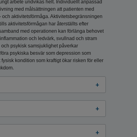
ngt arbete undvikas helt. Individuellt anpassad
krivning med målsättningen att patienten med
- och aktivitetsförmåga. Aktivitetsbegränsningen
ls aktivitetsförmågan har återställts efter
i samband med operationen kan förlänga behovet
 inflammation och ledvärk, svullnad och stram
sk och psykisk samsjuklighet påverkar
dföra psykiska besvär som depression som
ysisk kondition som kraftigt ökar risken för eller
jukdom.