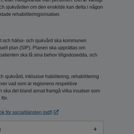
ch sjukvården om den enskilde kan delta i någon
iktade rehabiliteringsinsatser.
nst och hälso- och sjukvård ska kommunen
ell plan (SIP). Planen ska upprättas om
atienten ska få sina behov tillgodosedda, och
sjukvård, inklusive habilitering, rehabilitering
iver vad som är regionens respektive
 ska det bland annat framgå vilka insatser som
för.
 för socialtjänsten (pdf)
g