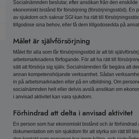
Socialnämnden beslutar, efter ansökan från den enskilde 
ekonomiskt bistånd för försörjning (försörjningsstöd). En
av sjukdom och saknar SGI kan ha rätt till försörjningss
tillgodose sina behov, eller få dem tillgodosedda på annat 
Målet är självförsörjning
Målet för alla som får försörjningsstöd är att bli självförsö
arbetsmarknadens förfogande. För att ha rätt till försörjn
sätt att försörja sig själv. Socialnämnden får begära att de
annan kompetenshöjande verksamhet. Sådan verksamhet 
in på arbetsmarknaden eller på en utbildning. Om personen 
socialnämnden helt eller delvis avslå ansökan om ekonomisk
i anvisad aktivitet kan vara sjukdom.
Förhindrad att delta i anvisad aktivitet
En person som har ekonomiskt bistånd och är förhindrad at
dokumentation om sin sjukdom för att styrka sin rätt till
den kontakt som personen har inom hälso- och sjukvården