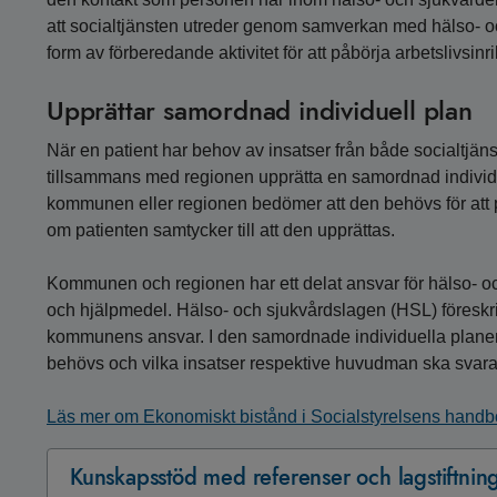
att socialtjänsten utreder genom samverkan med hälso- o
form av förberedande aktivitet för att påbörja arbetslivsinr
Upprättar samordnad individuell plan
När en patient har behov av insatser från både socialtjä
tillsammans med regionen upprätta en samordnad individu
kommunen eller regionen bedömer att den behövs för att p
om patienten samtycker till att den upprättas.
Kommunen och regionen har ett delat ansvar för hälso- och 
och hjälpmedel. Hälso- och sjukvårdslagen (HSL) föreskr
kommunens ansvar. I den samordnade individuella planen
behövs och vilka insatser respektive huvudman ska svara 
Läs mer om Ekonomiskt bistånd i Socialstyrelsens handbok
Kunskapsstöd med referenser och lagstiftnin