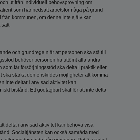
och utifrån individuell behovsprövning om
 patient som har nedsatt arbetsförmåga på grund
töd från kommunen, om denne inte själv kan
sätt.
rjande och grundregeln är att personen ska stå till
ingsstöd behöver personen ha uttömt alla andra
n som får försörjningsstöd ska delta i praktik eller
ska stärka den enskildes möjligheter att komma
inte deltar i anvisad aktivitet kan
t bistånd. Ett godtagbart skäl för att inte delta
t delta i anvisad aktivitet kan behöva visa
 bistånd. Socialtjänsten kan också samråda med
, efter medgivande från personen. Det är vanligt