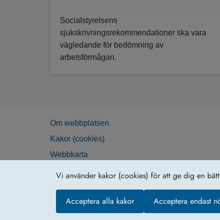
Socialstyrelsens
sjukskrivningsrekommendationer ska vara
vägledande för bedömning av
arbetsförmågan.
Om webb­plat­sen
Kakor (coo­kies)
Web­b­karta
Vi använder kakor (cookies) för att ge dig en bät
Acceptera alla kakor
Acceptera endast n