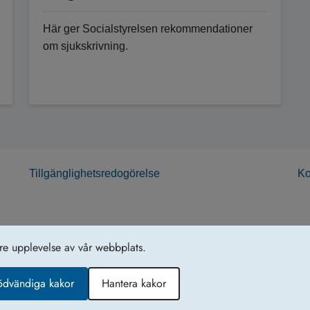
Här ger Socialstyrelsen rekommendationer
om sjukskrivning.
Tillgänglighetsredogörelse
Ko
tre upplevelse av vår webbplats.
ödvändiga kakor
Hantera kakor